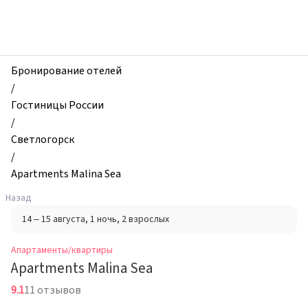
zhilibyli
-
Апартаменты
и
квартиры,
Бронирование отелей
Apartments
/
Malina
Гостиницы России
Sea,
/
Светлогорск,
Светлогорск
Россия
/
Apartments Malina Sea
Назад
14 – 15 августа
, 1 ночь
, 2 взрослых
Апартаменты/квартиры
Apartments Malina Sea
9.1
11 отзывов