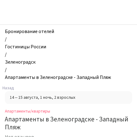
zhilibyli
-
Апартаменты
и
квартиры,
Бронирование отелей
Апартаменты
/
в
Гостиницы России
Зеленоградске
/
-
Зеленоградск
Западный
/
Пляж,
Апартаменты в Зеленоградске - Западный Пляж
Зеленоградск,
Назад
Россия
14 – 15 августа
, 1 ночь
, 2 взрослых
Апартаменты/квартиры
Апартаменты в Зеленоградске - Западный
Пляж