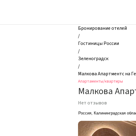
zhilibyli
-
Апартаменты
и
Бронирование отелей
квартиры,
/
Малкова
Гостиницы России
Апартментс
/
на
Зеленоградск
Герцена
/
2,
Малкова Апартментс на Ге
Зеленоградск,
Апартаменты/квартиры
Россия
Малкова Апарт
Нет отзывов
Россия, Калининградская облас