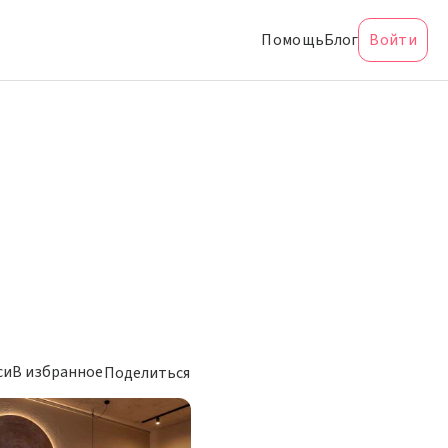
Помощь
Блог
Войти
си
В избранное
Поделиться