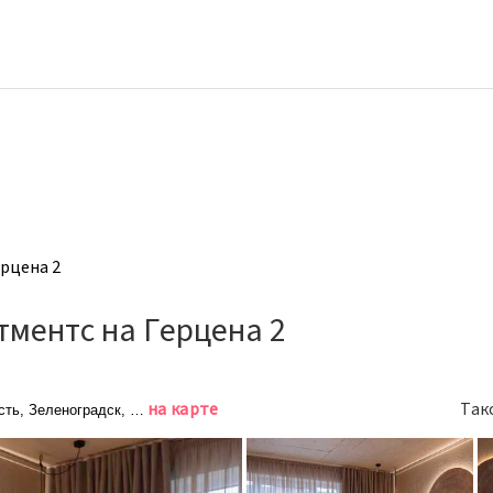
рцена 2
ментс на Герцена 2
на карте
Так
ть, Зеленоградск, улица Герцена, 47