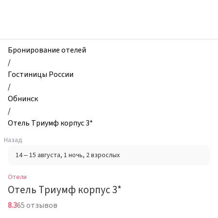
zhilibyli
-
Отели,
Отель
Триумф
Бронирование отелей
корпус
/
3*,
Гостиницы России
Обнинск,
/
Россия
Обнинск
/
Отель Триумф корпус 3*
Назад
14 – 15 августа
, 1 ночь
, 2 взрослых
Отели
Отель Триумф корпус 3*
8.3
65 отзывов