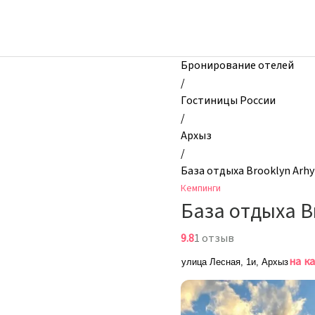
zhilibyli
-
Кемпинги,
База
Бронирование отелей
отдыха
/
Brooklyn
Гостиницы России
Arhyz,
/
Архыз,
Архыз
Россия
/
База отдыха Brooklyn Arhy
Кемпинги
База отдыха B
9.8
1 отзыв
на к
улица Лесная, 1и, Архыз