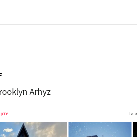
z
rooklyn Arhyz
арте
Так