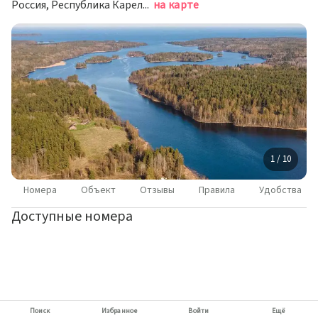
Россия, Республика Карелия, Лахденпохский район, Хийтольское сельское поселение, квартал 0010142
на карте
1 / 10
Номера
Объект
Отзывы
Правила
Удобства
Доступные номера
Поиск
Избранное
Войти
Ещё