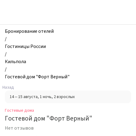
zhilibyli
-
Гостевые
дома,
Гостевой
Бронирование отелей
дом
/
"Форт
Гостиницы России
Верный",
/
Кильпола,
Кильпола
Россия
/
Гостевой дом "Форт Верный"
Назад
14 – 15 августа
, 1 ночь
, 2 взрослых
Гостевые дома
Гостевой дом "Форт Верный"
Нет отзывов