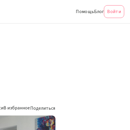
Помощь
Блог
Войти
си
В избранное
Поделиться