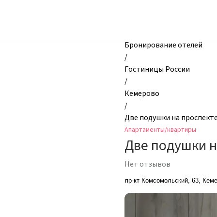
zhilibyli
-
Апартаменты
и
Бронирование отелей
квартиры,
/
Две
Гостиницы России
подушки
/
на
Кемерово
проспекте
/
Комсомольский
Две подушки на проспект
63,
Апартаменты/квартиры
Кемерово,
Две подушки н
Россия
Нет отзывов
пр-кт Комсомольский, 63, Кем