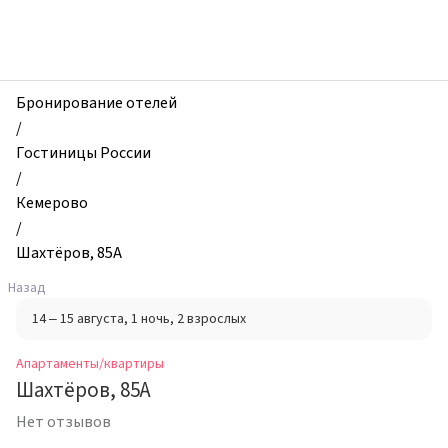
zhilibyli
-
Апартаменты
и
квартиры,
Бронирование отелей
Шахтёров,
/
85А,
Гостиницы России
Кемерово,
/
Россия
Кемерово
/
Шахтёров, 85А
Назад
14 – 15 августа
, 1 ночь
, 2 взрослых
Апартаменты/квартиры
Шахтёров, 85А
Нет отзывов