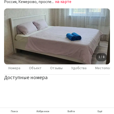
Россия, Кемерово, проспект Шахтёров, 85А
на карте
1 / 8
Номера
Объект
Отзывы
Удобства
Местополо
Доступные номера
Поиск
Избранное
Войти
Ещё