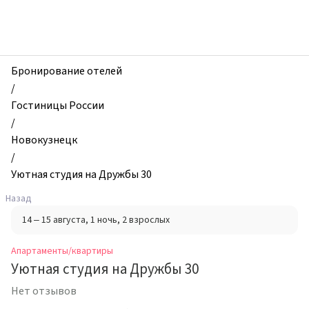
zhilibyli
-
Апартаменты
и
квартиры,
Бронирование отелей
Уютная
/
студия
Гостиницы России
на
/
Дружбы
Новокузнецк
30,
/
Новокузнецк,
Уютная студия на Дружбы 30
Россия
Назад
14 – 15 августа
, 1 ночь
, 2 взрослых
Апартаменты/квартиры
Уютная студия на Дружбы 30
Нет отзывов