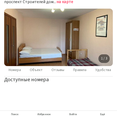
проспект Строителей дом 88б, Novokuznetsk, Новокузнецк
на карте
1 / 3
Номера
Объект
Отзывы
Правила
Удобства
Доступные номера
Поиск
Избранное
Войти
Ещё