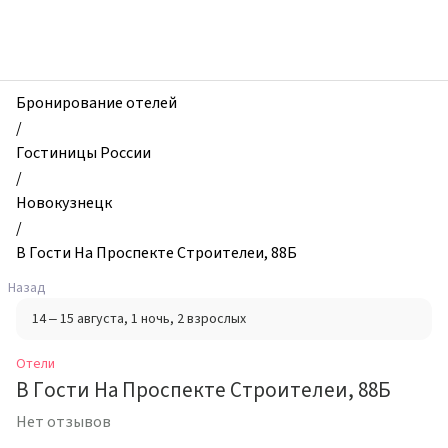
zhilibyli
-
Отели,
В
Гости
Бронирование отелей
На
/
Проспекте
Гостиницы России
Строителеи,
/
88Б,
Новокузнецк
Новокузнецк,
/
Россия
В Гости На Проспекте Строителеи, 88Б
Назад
14 – 15 августа
, 1 ночь
, 2 взрослых
Отели
В Гости На Проспекте Строителеи, 88Б
Нет отзывов