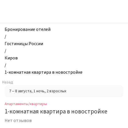
zhilibyli
-
Апартаменты
и
квартиры,
Бронирование отелей
1-
/
комнатная
Гостиницы России
квартира
/
в
Киров
новостройке,
/
Киров,
1-комнатная квартира в новостройке
Россия
Назад
7 – 8 августа
, 1 ночь
, 2 взрослых
Апартаменты/квартиры
1-комнатная квартира в новостройке
Нет отзывов