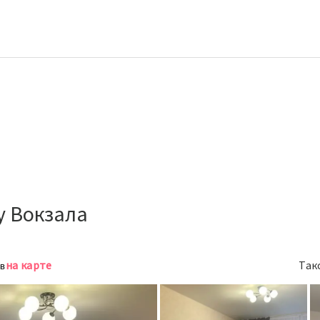
у Вокзала
на карте
Так
ов