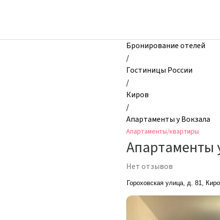
zhilibyli
-
Апартаменты
и
Бронирование отелей
квартиры,
/
Апартаменты
Гостиницы России
у
/
Вокзала,
Киров
Киров,
/
Россия
Апартаменты у Вокзала
Апартаменты/квартиры
Апартаменты 
Нет отзывов
Гороховская улица, д. 81, Кир