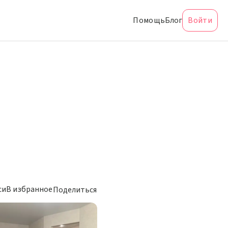
Помощь
Блог
Войти
си
В избранное
Поделиться