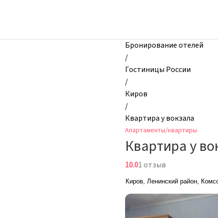
zhilibyli
-
Апартаменты
и
Бронирование отелей
квартиры,
/
Квартира
Гостиницы России
у
/
вокзала,
Киров
Киров,
/
Россия
Квартира у вокзала
Апартаменты/квартиры
Квартира у во
10.0
1 отзыв
Киров, Ленинский район, Комс