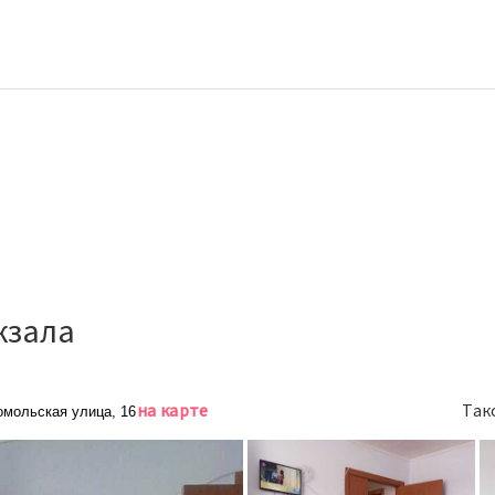
кзала
на карте
Так
омольская улица, 16