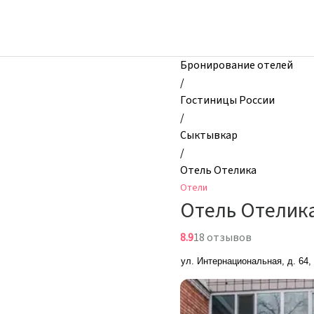
zhilibyli
-
Отели,
Отель
Бронирование отелей
Отелика,
/
Сыктывкар,
Гостиницы России
Россия
/
Сыктывкар
/
Отель Отелика
Отели
Отель Отелик
8.9
18 отзывов
ул. Интернациональная, д. 64