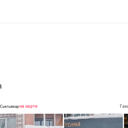
а
на карте
Так
, Сыктывкар