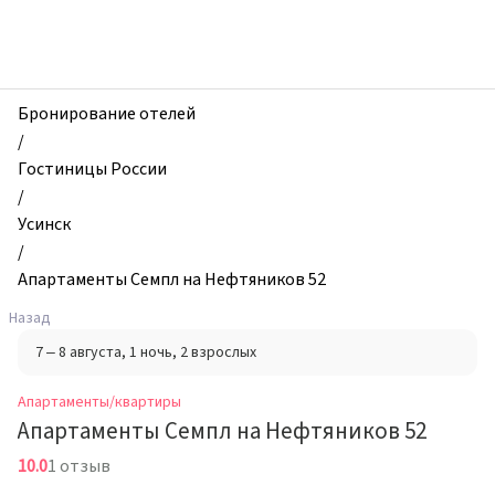
zhilibyli
-
Апартаменты
и
квартиры,
Бронирование отелей
Апартаменты
/
Семпл
Гостиницы России
на
/
Нефтяников
Усинск
52,
/
Усинск,
Апартаменты Семпл на Нефтяников 52
Россия
Назад
7 – 8 августа
, 1 ночь
, 2 взрослых
Апартаменты/квартиры
Апартаменты Семпл на Нефтяников 52
10.0
1 отзыв