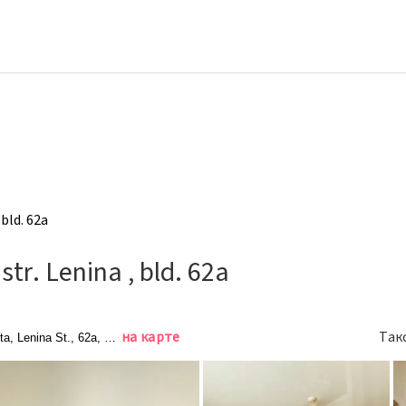
 bld. 62a
str. Lenina , bld. 62a
на карте
Так
ta, Lenina St., 62a, Воркута