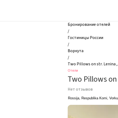
zhilibyli
-
Отели,
Two
Бронирование отелей
Pillows
/
on
Гостиницы России
str.
/
Lenina
Воркута
,
/
bld.
Two Pillows on str. Lenina ,
62a,
Отели
Воркута,
Two Pillows on 
Россия
Нет отзывов
Rossija, Respublika Komi, Vorku