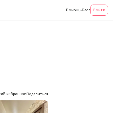
Помощь
Блог
Войти
си
В избранное
Поделиться