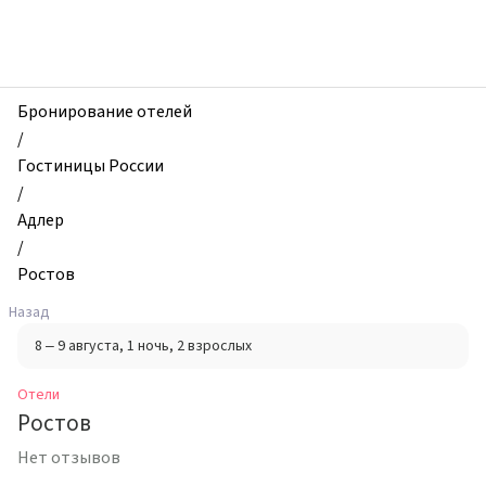
zhilibyli
-
Отели,
Ростов,
Адлер,
Бронирование отелей
Россия
/
Гостиницы России
/
Адлер
/
Ростов
Назад
8 – 9 августа
, 1 ночь
, 2 взрослых
Отели
Ростов
Нет отзывов