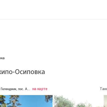
вка
хипо-Осиповка
на карте
Так
. Геленджик, пос. Архипо-Осиповка, ул. Санаторная, д. 40, Архипо-Осипо