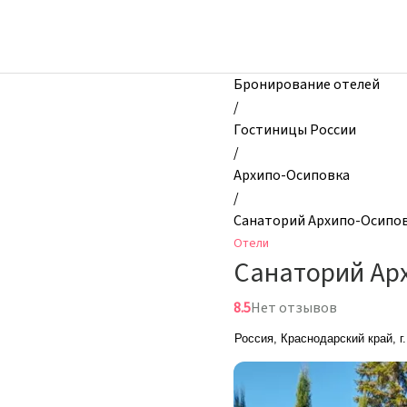
zhilibyli
-
Отели,
Санаторий
Бронирование отелей
Архипо-
/
Осиповка,
Гостиницы России
Архипо-
/
Осиповка,
Архипо-Осиповка
Россия
/
Санаторий Архипо-Осипо
Отели
Санаторий Ар
8.5
Нет отзывов
Россия, Краснодарский край, г