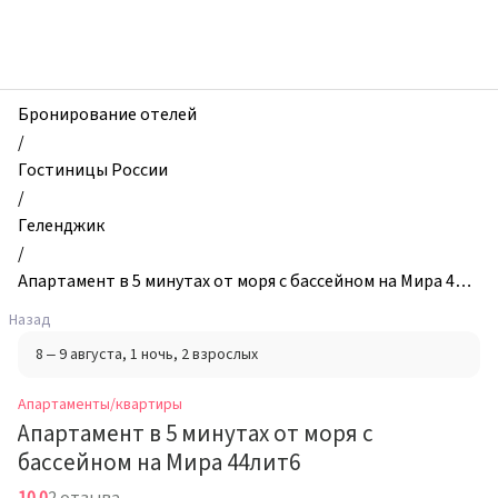
zhilibyli
-
Апартаменты
и
квартиры,
Бронирование отелей
Апартамент
/
в
Гостиницы России
5
/
минутах
Геленджик
от
/
моря
Апартамент в 5 минутах от моря с бассейном на Мира 44л
с
ит6
Назад
бассейном
8 – 9 августа
, 1 ночь
, 2 взрослых
на
Мира
Апартаменты/квартиры
44лит6,
Апартамент в 5 минутах от моря с
Геленджик,
бассейном на Мира 44лит6
Россия