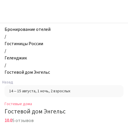
zhilibyli
-
Гостевые
дома,
Гостевой
Бронирование отелей
дом
/
Энгельс,
Гостиницы России
Геленджик,
/
Россия
Геленджик
/
Гостевой дом Энгельс
Назад
14 – 15 августа
, 1 ночь
, 2 взрослых
Гостевые дома
Гостевой дом Энгельс
10.0
5 отзывов