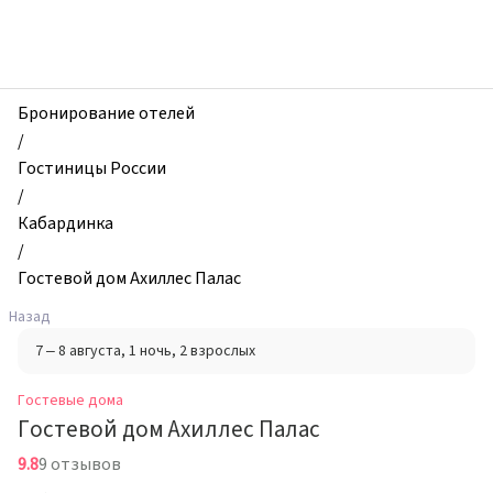
zhilibyli
-
Гостевые
дома,
Гостевой
Бронирование отелей
дом
/
Ахиллес
Гостиницы России
Палас,
/
Кабардинка,
Кабардинка
Россия
/
Гостевой дом Ахиллес Палас
Назад
7 – 8 августа
, 1 ночь
, 2 взрослых
Гостевые дома
Гостевой дом Ахиллес Палас
9.8
9 отзывов