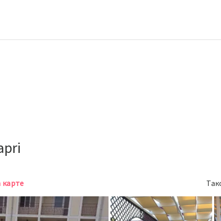
apri
а карте
Так