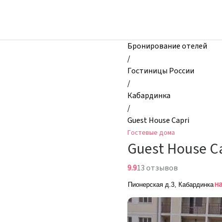
zhilibyli
-
Гостевые
дома,
Бронирование отелей
Guest
/
House
Гостиницы России
Capri,
/
Кабардинка,
Кабардинка
Россия
/
Guest House Capri
Гостевые дома
Guest House C
9.9
13 отзывов
н
Пионерская д.3, Кабардинка