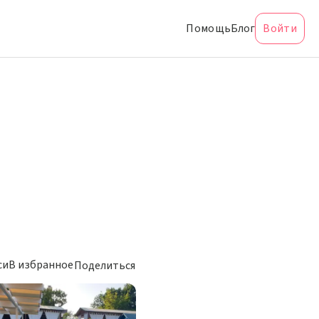
Помощь
Блог
Войти
си
В избранное
Поделиться