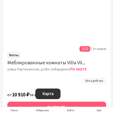
10.0
7 отзывов
Виллы
Меблированные комнаты Villa Village (Вилла в деревне Кабардинка)
На карте
улица Партизанская, д.58А, Кабардинка
Все удобства
Карта
10 910 ₽
от
за ночь
ВЫБРАТЬ
Поиск
Избранное
Войти
Ещё