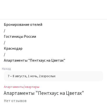
zhilibyli
-
Апартаменты
и
квартиры,
Бронирование отелей
Апартаменты
/
"Пентхаус
Гостиницы России
на
/
Цветах",
Краснодар
Краснодар,
/
Россия
Апартаменты "Пентхаус на Цветах"
Назад
7 – 8 августа
, 1 ночь
, 2 взрослых
Апартаменты/квартиры
Апартаменты "Пентхаус на Цветах"
Нет отзывов