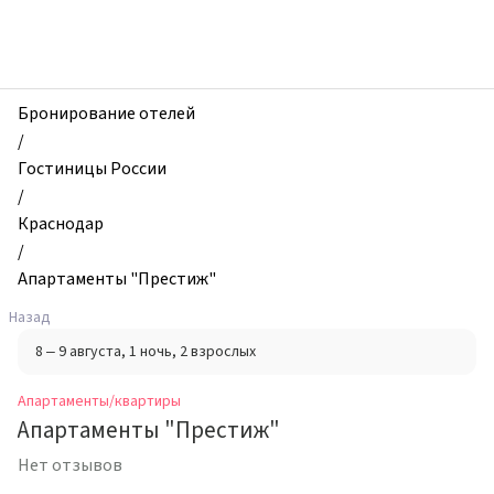
zhilibyli
-
Апартаменты
и
квартиры,
Бронирование отелей
Апартаменты
/
"Престиж",
Гостиницы России
Краснодар,
/
Россия
Краснодар
/
Апартаменты "Престиж"
Назад
8 – 9 августа
, 1 ночь
, 2 взрослых
Апартаменты/квартиры
Апартаменты "Престиж"
Нет отзывов