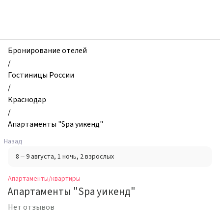
zhilibyli
-
Апартаменты
и
квартиры,
Бронирование отелей
Апартаменты
/
"Spa
Гостиницы России
уикенд",
/
Краснодар,
Краснодар
Россия
/
Апартаменты "Spa уикенд"
Назад
8 – 9 августа
, 1 ночь
, 2 взрослых
Апартаменты/квартиры
Апартаменты "Spa уикенд"
Нет отзывов