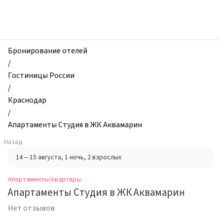
zhilibyli
-
Апартаменты
и
квартиры,
Бронирование отелей
Апартаменты
/
Студия
Гостиницы России
в
/
ЖК
Краснодар
Аквамарин,
/
Краснодар,
Апартаменты Студия в ЖК Аквамарин
Россия
Назад
14 – 15 августа
, 1 ночь
, 2 взрослых
Апартаменты/квартиры
Апартаменты Студия в ЖК Аквамарин
Нет отзывов