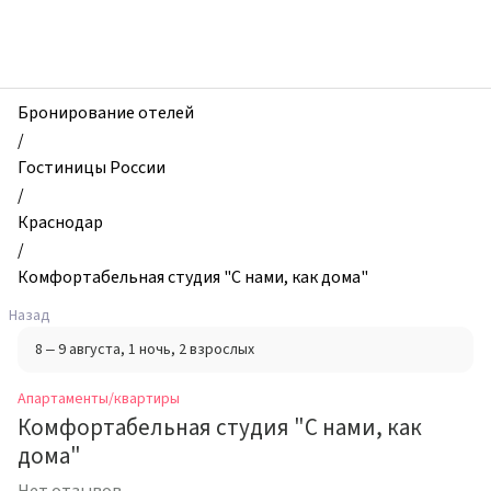
zhilibyli
-
Апартаменты
и
квартиры,
Бронирование отелей
Комфортабельная
/
студия
Гостиницы России
"С
/
нами,
Краснодар
как
/
дома",
Комфортабельная студия "С нами, как дома"
Краснодар,
Назад
Россия
8 – 9 августа
, 1 ночь
, 2 взрослых
Апартаменты/квартиры
Комфортабельная студия "С нами, как
дома"