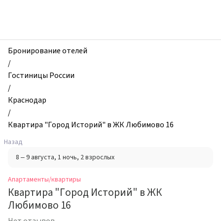
zhilibyli
-
Апартаменты
и
квартиры,
Бронирование отелей
Квартира
/
"Город
Гостиницы России
Историй"
/
в
Краснодар
ЖК
/
Любимово
Квартира "Город Историй" в ЖК Любимово 16
16,
Назад
Краснодар,
8 – 9 августа
, 1 ночь
, 2 взрослых
Россия
Апартаменты/квартиры
Квартира "Город Историй" в ЖК
Любимово 16