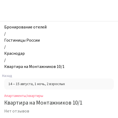
zhilibyli
-
Апартаменты
и
квартиры,
Бронирование отелей
Квартира
/
на
Гостиницы России
Монтажников
/
10/1,
Краснодар
Краснодар,
/
Россия
Квартира на Монтажников 10/1
Назад
14 – 15 августа
, 1 ночь
, 2 взрослых
Апартаменты/квартиры
Квартира на Монтажников 10/1
Нет отзывов