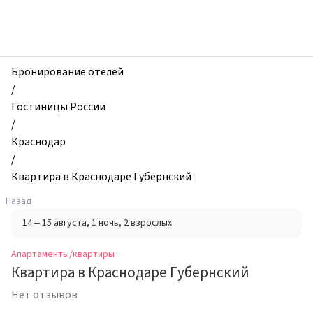
zhilibyli
-
Апартаменты
и
квартиры,
Бронирование отелей
Квартира
/
в
Гостиницы России
Краснодаре
/
Губернский,
Краснодар
Краснодар,
/
Россия
Квартира в Краснодаре Губернский
Назад
14 – 15 августа
, 1 ночь
, 2 взрослых
Апартаменты/квартиры
Квартира в Краснодаре Губернский
Нет отзывов