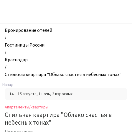
zhilibyli
-
Апартаменты
и
квартиры,
Бронирование отелей
Стильная
/
квартира
Гостиницы России
"Облако
/
счастья
Краснодар
в
/
небесных
Стильная квартира "Облако счастья в небесных тонах"
тонах",
Назад
Краснодар,
14 – 15 августа
, 1 ночь
, 2 взрослых
Россия
Апартаменты/квартиры
Стильная квартира "Облако счастья в
небесных тонах"