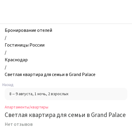
zhilibyli
-
Апартаменты
и
квартиры,
Бронирование отелей
Светлая
/
квартира
Гостиницы России
для
/
семьи
Краснодар
в
/
Grand
Светлая квартира для семьи в Grand Palace
Palace,
Назад
Краснодар,
8 – 9 августа
, 1 ночь
, 2 взрослых
Россия
Апартаменты/квартиры
Светлая квартира для семьи в Grand Palace
Нет отзывов