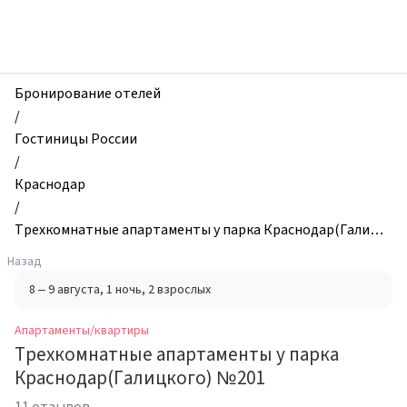
zhilibyli
-
Апартаменты
и
квартиры,
Бронирование отелей
Трехкомнатные
/
апартаменты
Гостиницы России
у
/
парка
Краснодар
Краснодар(Галицкого)
/
№201,
Трехкомнатные апартаменты у парка Краснодар(Галицк
Краснодар,
ого) №201
Назад
Россия
8 – 9 августа
, 1 ночь
, 2 взрослых
Апартаменты/квартиры
Трехкомнатные апартаменты у парка
Краснодар(Галицкого) №201