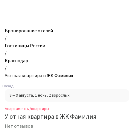
zhilibyli
-
Апартаменты
и
квартиры,
Бронирование отелей
Уютная
/
квартира
Гостиницы России
в
/
ЖК
Краснодар
Фамилия,
/
Краснодар,
Уютная квартира в ЖК Фамилия
Россия
Назад
8 – 9 августа
, 1 ночь
, 2 взрослых
Апартаменты/квартиры
Уютная квартира в ЖК Фамилия
Нет отзывов