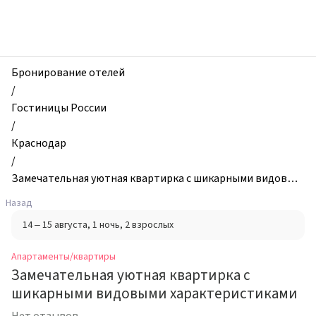
zhilibyli
-
Апартаменты
и
квартиры,
Бронирование отелей
Замечательная
/
уютная
Гостиницы России
квартирка
/
с
Краснодар
шикарными
/
видовыми
Замечательная уютная квартирка с шикарными видовым
характеристиками,
и характеристиками
Назад
Краснодар,
14 – 15 августа
, 1 ночь
, 2 взрослых
Россия
Апартаменты/квартиры
Замечательная уютная квартирка с
шикарными видовыми характеристиками