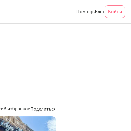
Помощь
Блог
Войти
си
В избранное
Поделиться