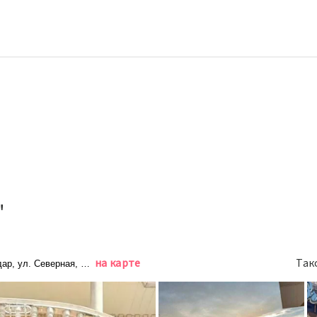
"
на карте
Так
ар, ул. Северная, д. 531