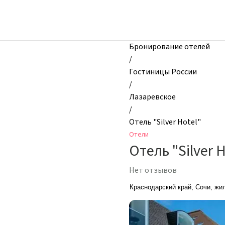
zhilibyli
-
Отели,
Отель
Бронирование отелей
"Silver
/
Hotel",
Гостиницы России
Лазаревское,
/
Россия
Лазаревское
/
Отель "Silver Hotel"
Отели
Отель "Silver H
Нет отзывов
Краснодарский край, Сочи, жи