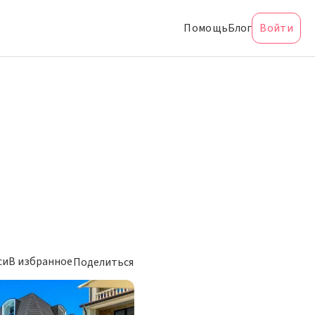
Помощь
Блог
Войти
си
В избранное
Поделиться