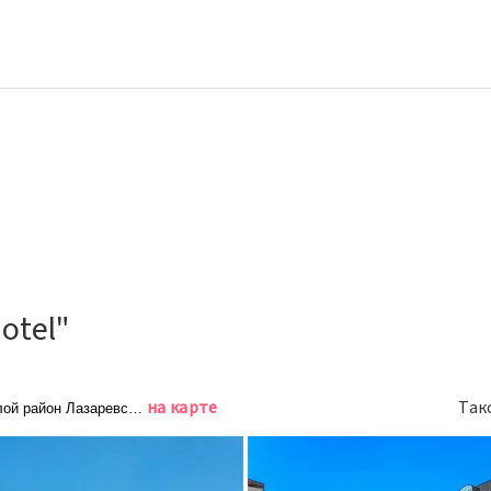
otel"
на карте
Так
лой район Лазаревское, квартал № 3, улица Тормахова, 29