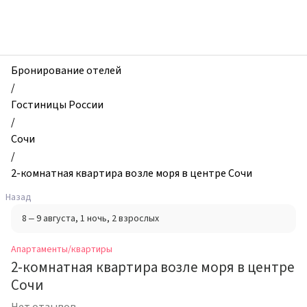
zhilibyli
-
Апартаменты
и
квартиры,
Бронирование отелей
2-
/
комнатная
Гостиницы России
квартира
/
возле
Сочи
моря
/
в
2-комнатная квартира возле моря в центре Сочи
центре
Назад
Сочи,
8 – 9 августа
, 1 ночь
, 2 взрослых
Сочи,
Россия
Апартаменты/квартиры
2-комнатная квартира возле моря в центре
Сочи