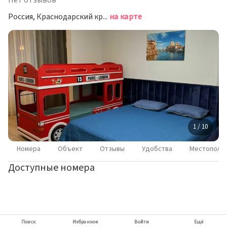
Нет отзывов
Россия, Краснодарский край, Сочи, Курортный проспект, 75Д
на карте
1 / 10
Номера
Объект
Отзывы
Удобства
Местополо
Доступные номера
Поиск
Избранное
Войти
Ещё