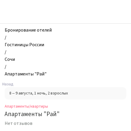
zhilibyli
-
Апартаменты
и
квартиры,
Бронирование отелей
Апартаменты
/
"Рай",
Гостиницы России
Сочи,
/
Россия
Сочи
/
Апартаменты "Рай"
Назад
8 – 9 августа
, 1 ночь
, 2 взрослых
Апартаменты/квартиры
Апартаменты "Рай"
Нет отзывов