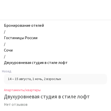
zhilibyli
-
Апартаменты
и
квартиры,
Бронирование отелей
Двухуровневая
/
студия
Гостиницы России
в
/
стиле
Сочи
лофт,
/
Сочи,
Двухуровневая студия в стиле лофт
Россия
Назад
14 – 15 августа
, 1 ночь
, 2 взрослых
Апартаменты/квартиры
Двухуровневая студия в стиле лофт
Нет отзывов