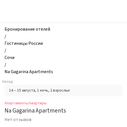
zhilibyli
-
Апартаменты
и
квартиры,
Бронирование отелей
Na
/
Gagarina
Гостиницы России
Apartments,
/
Сочи,
Сочи
Россия
/
Na Gagarina Apartments
Назад
14 – 15 августа
, 1 ночь
, 2 взрослых
Апартаменты/квартиры
Na Gagarina Apartments
Нет отзывов