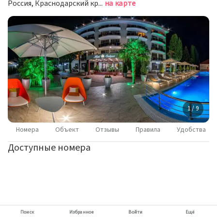
Россия, Краснодарский край, Сочи, жилой район Лазаревское, улица Калараша, 2
на карте
1 / 9
Номера
Объект
Отзывы
Правила
Удобства
Доступные номера
Поиск
Избранное
Войти
Ещё