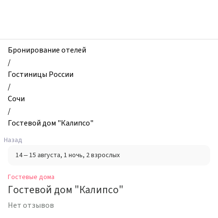
zhilibyli
-
Гостевые
дома,
Гостевой
Бронирование отелей
дом
/
"Калипсо",
Гостиницы России
Сочи,
/
Россия
Сочи
/
Гостевой дом "Калипсо"
Назад
14 – 15 августа
, 1 ночь
, 2 взрослых
Гостевые дома
Гостевой дом "Калипсо"
Нет отзывов