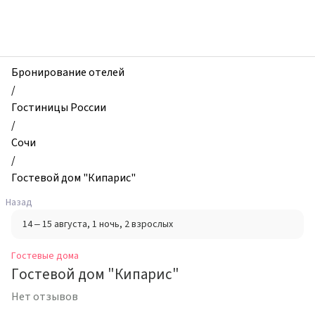
zhilibyli
-
Гостевые
дома,
Гостевой
Бронирование отелей
дом
/
"Кипарис",
Гостиницы России
Сочи,
/
Россия
Сочи
/
Гостевой дом "Кипарис"
Назад
14 – 15 августа
, 1 ночь
, 2 взрослых
Гостевые дома
Гостевой дом "Кипарис"
Нет отзывов