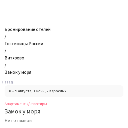
zhilibyli
-
Апартаменты
и
квартиры,
Бронирование отелей
Замок
/
у
Гостиницы России
моря,
/
Витязево,
Витязево
Россия
/
Замок у моря
Назад
8 – 9 августа
, 1 ночь
, 2 взрослых
Апартаменты/квартиры
Замок у моря
Нет отзывов