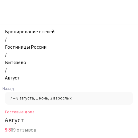
zhilibyli
-
Гостевые
дома,
Август,
Бронирование отелей
Витязево,
/
Россия
Гостиницы России
/
Витязево
/
Август
Назад
7 – 8 августа
, 1 ночь
, 2 взрослых
Гостевые дома
Август
9.8
69 отзывов