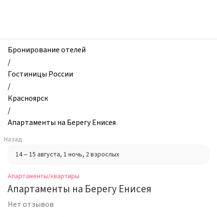
zhilibyli
-
Апартаменты
и
квартиры,
Бронирование отелей
Апартаменты
/
на
Гостиницы России
Берегу
/
Енисея,
Красноярск
Красноярск,
/
Россия
Апартаменты на Берегу Енисея
Назад
14 – 15 августа
, 1 ночь
, 2 взрослых
Апартаменты/квартиры
Апартаменты на Берегу Енисея
Нет отзывов