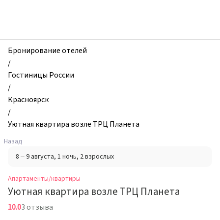
zhilibyli
-
Апартаменты
и
квартиры,
Бронирование отелей
Уютная
/
квартира
Гостиницы России
возле
/
ТРЦ
Красноярск
Планета,
/
Красноярск,
Уютная квартира возле ТРЦ Планета
Россия
Назад
8 – 9 августа
, 1 ночь
, 2 взрослых
Апартаменты/квартиры
Уютная квартира возле ТРЦ Планета
10.0
3 отзыва