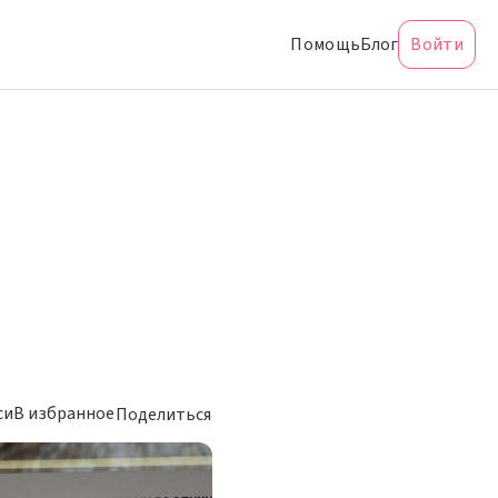
Помощь
Блог
Войти
си
В избранное
Поделиться