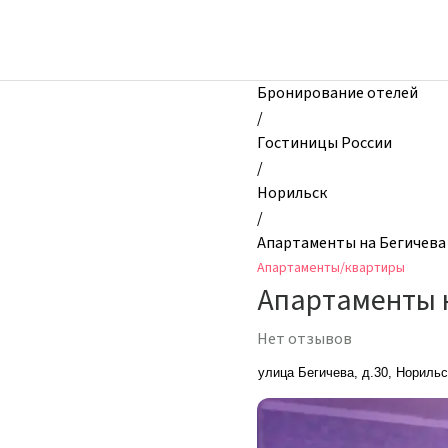
zhilibyli
-
Апартаменты
и
Бронирование отелей
квартиры,
/
Апартаменты
Гостиницы России
на
/
Бегичева
Норильск
30,
/
Норильск,
Апартаменты на Бегичева
Россия
Апартаменты/квартиры
Апартаменты н
Нет отзывов
улица Бегичева, д.30, Норильс