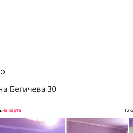
 30
а Бегичева 30
на карте
Так
к