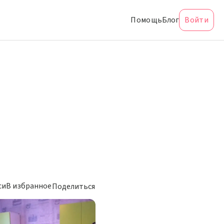
Помощь
Блог
Войти
си
В избранное
Поделиться